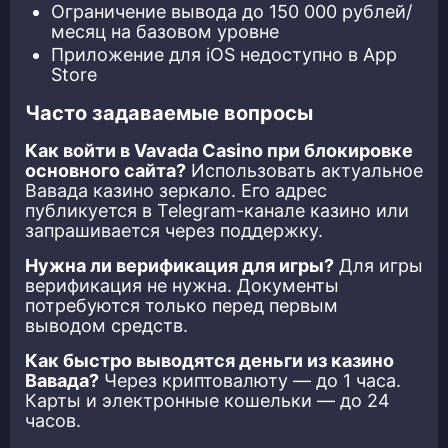
Ограничение вывода до 150 000 рублей/
месяц на базовом уровне
Приложение для iOS недоступно в App
Store
Часто задаваемые вопросы
Как войти в Vavada Casino при блокировке
основного сайта?
Использовать актуальное
Вавада казино зеркало. Его адрес
публикуется в Telegram-канале казино или
запрашивается через поддержку.
Нужна ли верификация для игры?
Для игры
верификация не нужна. Документы
потребуются только перед первым
выводом средств.
Как быстро выводятся деньги из казино
Вавада?
Через криптовалюту — до 1 часа.
Карты и электронные кошельки — до 24
часов.