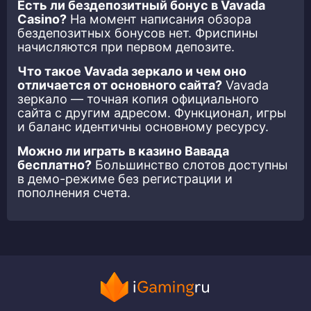
Есть ли бездепозитный бонус в Vavada
Casino?
На момент написания обзора
бездепозитных бонусов нет. Фриспины
начисляются при первом депозите.
Что такое Vavada зеркало и чем оно
отличается от основного сайта?
Vavada
зеркало — точная копия официального
сайта с другим адресом. Функционал, игры
и баланс идентичны основному ресурсу.
Можно ли играть в казино Вавада
бесплатно?
Большинство слотов доступны
в демо-режиме без регистрации и
пополнения счета.