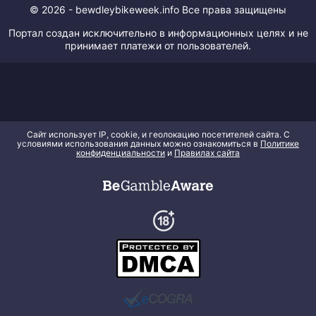
© 2026 - bewdleybikeweek.info Все права защищены
Портал создан исключительно в информационных целях и не
принимает платежи от пользователей.
Сайт использует IP, cookie, и геолокацию посетителей сайта. С
условиями использования данных можно ознакомиться в
Политике
конфиденциальности
и
Правилах сайта