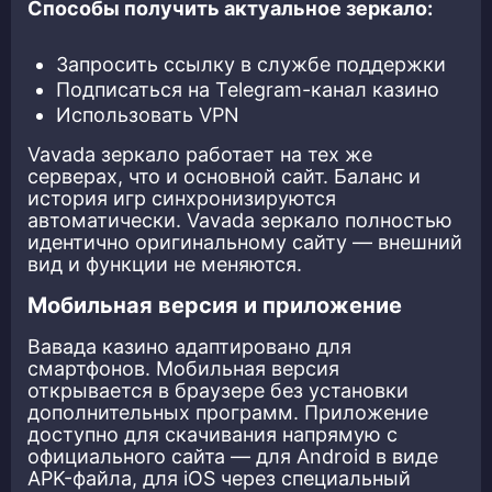
Способы получить актуальное зеркало:
Запросить ссылку в службе поддержки
Подписаться на Telegram-канал казино
Использовать VPN
Vavada зеркало работает на тех же
серверах, что и основной сайт. Баланс и
история игр синхронизируются
автоматически. Vavada зеркало полностью
идентично оригинальному сайту — внешний
вид и функции не меняются.
Мобильная версия и приложение
Вавада казино адаптировано для
смартфонов. Мобильная версия
открывается в браузере без установки
дополнительных программ. Приложение
доступно для скачивания напрямую с
официального сайта — для Android в виде
APK-файла, для iOS через специальный