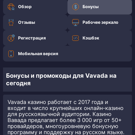
Обзор
Бонусы
Отзывы
Рабочее зеркало
Регистрация
Кэшбэк
Мобильная версия
Бонусы и промокоды для Vavada на
сегодня
Vavada казино работает с 2017 года и
входит в число крупнейших онлайн-казино
для русскоязычной аудитории. Казино
Вавада предлагает более 3 000 игр от 50+
провайдеров, многоуровневую бонусную
программу и поддержку на русском языке.